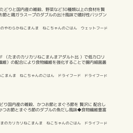
たどりと国内産の雑穀、野菜など30種類以上の食材を贅
お節と鶏ガラスープのダブルの出汁風味で嗜好性バツグン
まのやわらかねこまんま
ねこちゃんのごはん
ウェットフード
FF （たまのカリカリねこまんまアダルト比 ）で低カロリ
繊維）の配合により食物繊維を強化することで腸内細菌叢
ねこまんま
ねこちゃんのごはん
ドライフード
ドライフード
）
どり国内産の雑穀、かつお節とまぐろ節を 贅沢に 配合し
かつお節とまぐろ節のダブルの魚だし風味◆食物繊維豊富
たまのカリカリねこまんま
ねこちゃんのごはん
ドライフード